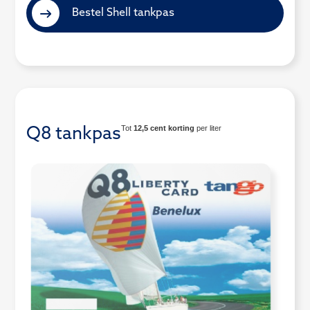
Bestel Shell tankpas
Tot
12,5 cent korting
per liter
Q8 tankpas