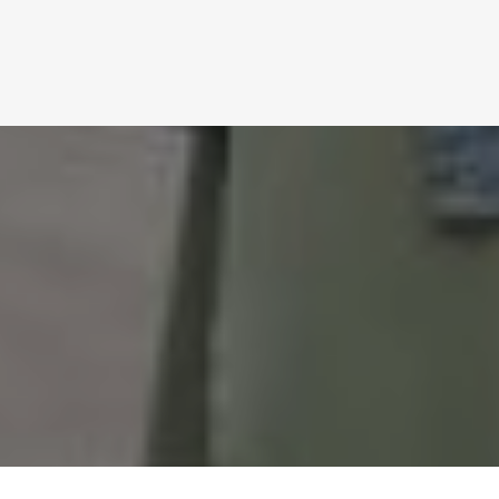
Brandstof collectief
VBW Brandstof
KvK: 09127952
BTW: 8105 90 104 B 01
Algemene voorwaarden
Privacy verklaring
Navigatie