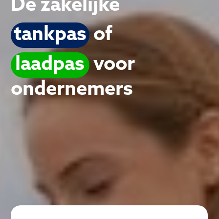
Dé zakelijke
tankpas
of
laadpas
voor
ondernemers